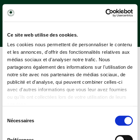
Ce site web utilise des cookies.
Les cookies nous permettent de personnaliser le contenu
et les annonces, d'offrir des fonctionnalités relatives aux
médias sociaux et d'analyser notre trafic. Nous
partageons également des informations sur l'utilisation de
CONNEXION
notre site avec nos partenaires de médias sociaux, de
publicité et d'analyse, qui peuvent combiner celles-ci
avec d'autres informations que vous leur avez fournies
Déjà membre ?
ou qu'ils ont collectées lors de votre utilisation de leurs
services.
E-Mail*
Sélection
Nécessaires
du
consentement
Votre Mot de passe*
Préférences